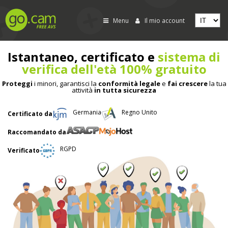
Menu
Il mio account
Istantaneo, certificato e
sistema di
verifica dell'età 100% gratuito
Proteggi
i minori, garantisci la
conformità legale
e
fai crescere
la tua
attività
in tutta sicurezza
Germania
Regno Unito
Certificato da
Raccomandato da
RGPD
Verificato