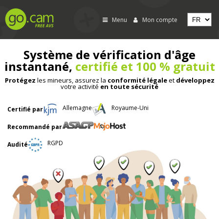
Menu
Mon compte
Système de vérification d'âge
instantané,
certifié et 100 % gratuit
Protégez
les mineurs, assurez la
conformité légale
et
développez
votre activité
en toute sécurité
Allemagne
Royaume-Uni
Certifié par
Recommandé par
RGPD
Audité