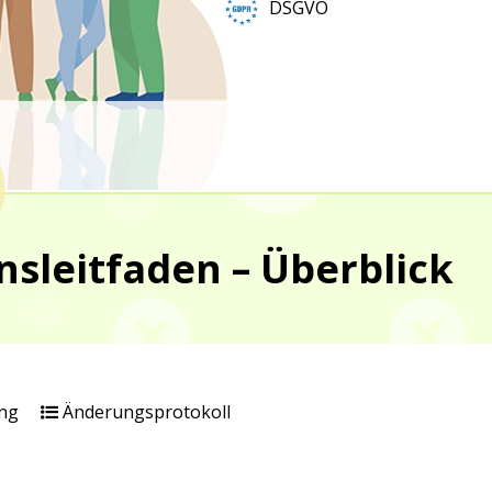
DSGVO
sleitfaden – Überblick
ng
Änderungsprotokoll