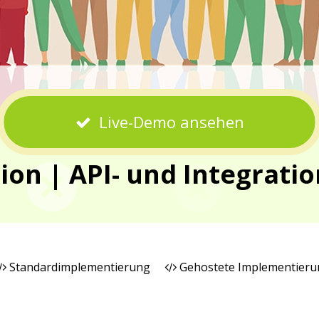
Live-Demo ansehen
n | API- und Integration
Standardimplementierung
Gehostete Implementieru