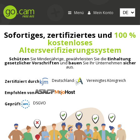
Menü
Mein Konto
Sofortiges, zertifiziertes und
100 %
kostenloses
Altersverifizierungssystem
Schützen
Sie Minderjährige, gewährleisten Sie die
Einhaltung
gesetzlicher Vorschriften
und
bauen
Sie Ihr Unternehmen
sicher
aus.
Deutschland
Vereinigtes Königreich
Zertifiziert durch
Empfohlen von
DSGVO
Geprüft