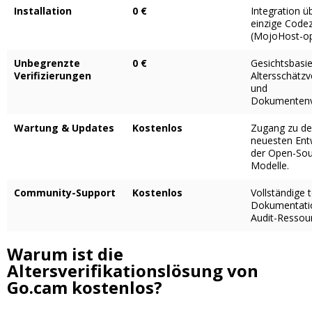
Installation
0 €
Integration ü
einzige Codez
(MojoHost-opt
Unbegrenzte
0 €
Gesichtsbasie
Verifizierungen
Altersschätzv
und
Dokumentenva
Wartung & Updates
Kostenlos
Zugang zu d
neuesten Ent
der Open-Sou
Modelle.
Community-Support
Kostenlos
Vollständige 
Dokumentati
Audit-Ressou
Warum ist die
Altersverifikationslösung von
Go.cam kostenlos?