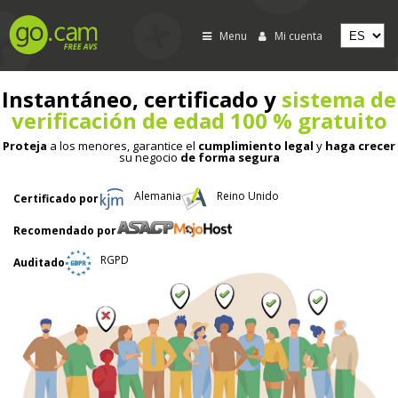
Menu
Mi cuenta
Instantáneo, certificado y
sistema de
verificación de edad 100 % gratuito
Proteja
a los menores, garantice el
cumplimiento legal
y
haga crecer
su negocio
de forma segura
Alemania
Reino Unido
Certificado por
Recomendado por
RGPD
Auditado